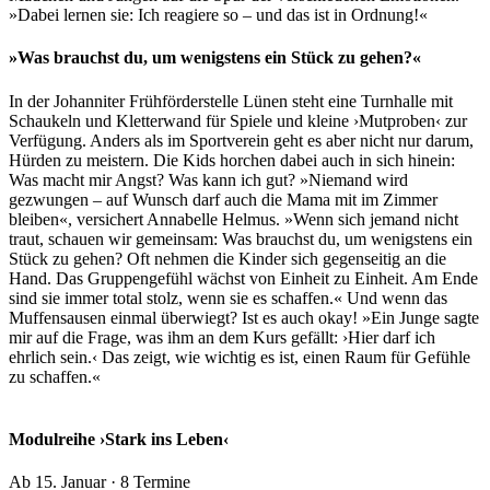
»Dabei lernen sie: Ich reagiere so – und das ist in Ordnung!«
»Was brauchst du, um wenigstens ein Stück zu gehen?«
In der Johanniter Frühförderstelle Lünen steht eine Turnhalle mit
Schaukeln und Kletterwand für Spiele und kleine ›Mutproben‹ zur
Verfügung. Anders als im Sportverein geht es aber nicht nur darum,
Hürden zu meistern. Die Kids horchen dabei auch in sich hinein:
Was macht mir Angst? Was kann ich gut? »Niemand wird
gezwungen – auf Wunsch darf auch die Mama mit im Zimmer
bleiben«, versichert Annabelle Helmus. »Wenn sich jemand nicht
traut, schauen wir gemeinsam: Was brauchst du, um wenigstens ein
Stück zu gehen? Oft nehmen die Kinder sich gegenseitig an die
Hand. Das Gruppengefühl wächst von Einheit zu Einheit. Am Ende
sind sie immer total stolz, wenn sie es schaffen.« Und wenn das
Muffensausen einmal überwiegt? Ist es auch okay! »Ein Junge sagte
mir auf die Frage, was ihm an dem Kurs gefällt: ›Hier darf ich
ehrlich sein.‹ Das zeigt, wie wichtig es ist, einen Raum für Gefühle
zu schaffen.«
Modulreihe ›Stark ins Leben‹
Ab 15. Januar · 8 Termine