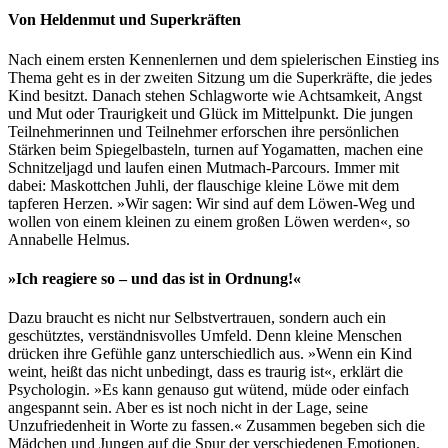
Von Heldenmut und Superkräften
Nach einem ersten Kennenlernen und dem spielerischen Einstieg ins
Thema geht es in der zweiten Sitzung um die Superkräfte, die jedes
Kind besitzt. Danach stehen Schlagworte wie Achtsamkeit, Angst
und Mut oder Traurigkeit und Glück im Mittelpunkt. Die jungen
Teilnehmerinnen und Teilnehmer erforschen ihre persönlichen
Stärken beim Spiegelbasteln, turnen auf Yogamatten, machen eine
Schnitzeljagd und laufen einen Mutmach-Parcours. Immer mit
dabei: Maskottchen Juhli, der flauschige kleine Löwe mit dem
tapferen Herzen. »Wir sagen: Wir sind auf dem Löwen-Weg und
wollen von einem kleinen zu einem großen Löwen werden«, so
Annabelle Helmus.
»Ich reagiere so – und das ist in Ordnung!«
Dazu braucht es nicht nur Selbstvertrauen, sondern auch ein
geschütztes, verständnisvolles Umfeld. Denn kleine Menschen
drücken ihre Gefühle ganz unterschiedlich aus. »Wenn ein Kind
weint, heißt das nicht unbedingt, dass es traurig ist«, erklärt die
Psychologin. »Es kann genauso gut wütend, müde oder einfach
angespannt sein. Aber es ist noch nicht in der Lage, seine
Unzufriedenheit in Worte zu fassen.« Zusammen begeben sich die
Mädchen und Jungen auf die Spur der verschiedenen Emotionen.