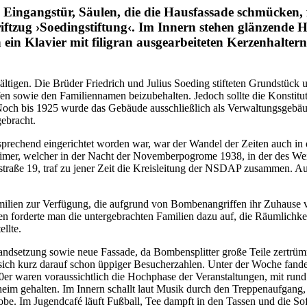
Eingangstür, Säulen, die die Hausfassade schmücken, f
ftzug ›Soedingstiftung‹. Im Innern stehen glänzende H
ein Klavier mit filigran ausgearbeiteten Kerzenhalter
wältigen. Die Brüder Friedrich und Julius Soeding stifteten Grundstück
n sowie den Familiennamen beizubehalten. Jedoch sollte die Konstitut
. Noch bis 1925 wurde das Gebäude ausschließlich als Verwaltungsgeb
gebracht.
rechend eingerichtet worden war, war der Wandel der Zeiten auch in d
eimer, welcher in der Nacht der Novemberpogrome 1938, in der des Wei
rdstraße 19, traf zu jener Zeit die Kreisleitung der NSDAP zusammen.
ilien zur Verfügung, die aufgrund von Bombenangriffen ihr Zuhause ver
n forderte man die untergebrachten Familien dazu auf, die Räumlichke
llte.
tandsetzung sowie neue Fassade, da Bombensplitter große Teile zertrü
 sich kurz darauf schon üppiger Besucherzahlen. Unter der Woche fan
er waren voraussichtlich die Hochphase der Veranstaltungen, mit rund 
eim gehalten. Im Innern schallt laut Musik durch den Treppenaufgang, 
be. Im Jugendcafé läuft Fußball, Tee dampft in den Tassen und die Sof