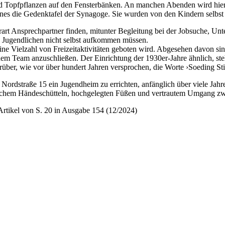
und Topfpflanzen auf den Fensterbänken. An manchen Abenden wird hie
eines die Gedenktafel der Synagoge. Sie wurden von den Kindern selbst
art Ansprechpartner finden, mitunter Begleitung bei der Jobsuche, Un
ie Jugendlichen nicht selbst aufkommen müssen.
ne Vielzahl von Freizeitaktivitäten geboten wird. ­Abgesehen davon s
em Team anzuschließen. Der Einrichtung der 1930er-Jahre ähnlich, ste
ber, wie vor über hundert Jahren versprochen, die Worte ›Soeding Sti
dstraße 15 ein Jugendheim zu errichten, anfänglich über viele Jahre 
lichem Händeschütteln, hochgelegten Füßen und vertrautem Umgang zw
rtikel von S. 20 in Ausgabe 154 (12/2024)