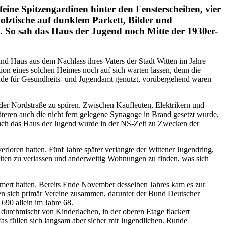
eine Spitzengardinen hinter den Fensterscheiben, vier
olztische auf dunklem Parkett, Bilder und
n. So sah das Haus der Jugend noch Mitte der 1930er-
 und Haus aus dem Nachlass ihres Vaters der Stadt Witten im Jahre
ion eines solchen Heimes noch auf sich warten lassen, denn die
äude für Gesundheits- und Jugendamt genutzt, vorübergehend waren
er Nordstraße zu spüren. Zwischen Kaufleuten, Elektrikern und
teren auch die nicht fern gelegene Synagoge in Brand gesetzt wurde,
 Auch das Haus der Jugend wurde in der NS-Zeit zu Zwecken der
loren hatten. Fünf Jahre später verlangte der Wittener Jugendring,
iten zu verlassen und anderweitig Wohnungen zu finden, was sich
mmert hatten. Bereits Ende November desselben Jahres kam es zur
den sich primär Vereine zusammen, darunter der Bund Deutscher
690 allein im Jahre 68.
durchmischt von Kinderlachen, in der oberen Etage flackert
as füllen sich langsam aber sicher mit Jugendlichen. Runde