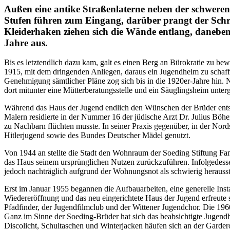
Außen eine antike Straßenlaterne neben der schweren 
Stufen führen zum Eingang, darüber prangt der Schri
Kleiderhaken ziehen sich die Wände entlang, daneben 
Jahre aus.
Bis es letztendlich dazu kam, galt es einen Berg an Bürokratie zu be
1915, mit dem dringenden Anliegen, daraus ein Jugendheim zu schaffe
Genehmigung sämtlicher Pläne zog sich bis in die 1920er-Jahre hin
dort mitunter eine Mütterberatungsstelle und ein Säuglingsheim unter
Während das Haus der Jugend endlich den Wünschen der Brüder entsp
Malern residierte in der Nummer 16 der jüdische Arzt Dr. Julius Böh
zu Nachbarn flüchten musste. In seiner Praxis gegenüber, in der No
Hitlerjugend sowie des Bundes Deutscher Mädel genutzt.
Von 1944 an stellte die Stadt den Wohnraum der Soeding Stiftung Fam
das Haus seinem ursprünglichen Nutzen zurückzuführen. Infolgedesse
jedoch nachträglich aufgrund der Wohnungsnot als schwierig herausste
Erst im Januar 1955 begannen die Aufbauarbeiten, eine generelle Ins
Wiedereröffnung und das neu eingerichtete Haus der Jugend erfreute
Pfadfinder, der Jugendfilmclub und der Wittener Jugendchor. Die 1960
Ganz im Sinne der Soeding-Brüder hat sich das beabsichtigte Jugendh
Discolicht, Schultaschen und Winterjacken häufen sich an der Gardero